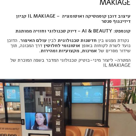
MAKIAGE
עיצוב דוכן קוסמטיקה ואוטומציה
– IL MAKIAGE
קניון
דיזינגוף סנטר
קונספט
: AI & BEAUTY –
דיוק טכנולוגי וחוויה ממותגת
נקודת מפגש בין
חדשנות טכנולוגית
לבין
עולם האיפור
. הדוכן
נועד לשרת לקוחות באופן
אוטונומי לחלוטין
דרך המכונה, תוך
שידור מסרים של
אמינות, מקצועיות ומהירות
.
המטרה- ליצור מיני-בוטיק טכנולוגי המדבר בשפה המוכרת של
IL MAKIAGE