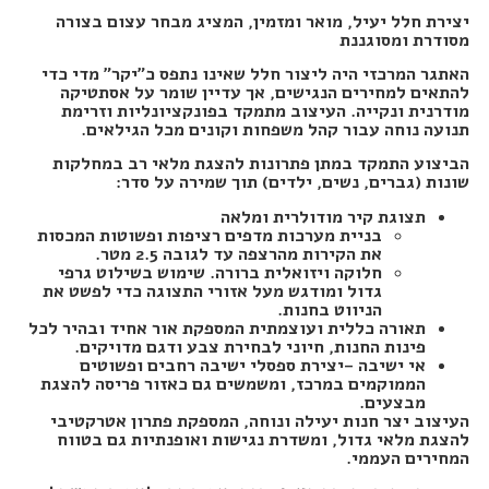
יצירת חלל יעיל, מואר ומזמין, המציג מבחר עצום בצורה
מסודרת ומסוגננת
האתגר המרכזי היה ליצור חלל שאינו נתפס כ"יקר" מדי כדי
להתאים למחירים הנגישים, אך עדיין שומר על אסתטיקה
מודרנית ונקייה. העיצוב מתמקד בפונקציונליות וזרימת
תנועה נוחה עבור קהל משפחות וקונים מכל הגילאים
.
הביצוע התמקד במתן פתרונות להצגת מלאי רב במחלקות
שונות (גברים, נשים, ילדים) תוך שמירה על סדר
:
תצוגת קיר מודולרית ומלאה
בניית מערכות מדפים רציפות ופשוטות המכסות
את הקירות מהרצפה עד לגובה 2.5 מטר.
חלוקה ויזואלית ברורה
.
שימוש בשילוט גרפי
גדול ומודגש מעל אזורי התצוגה כדי לפשט את
הניווט בחנות
.
תאורה כללית ו
עוצמתית המספקת אור אחיד ובהיר לכל
פינות החנות, חיוני לבחירת צבע ודגם מדויקים
.
אי ישיבה –
יצירת ספסלי ישיבה רחבים ופשוטים
הממוקמים במרכז, ומשמשים גם כאזור פריסה להצגת
מבצעים
.
העיצוב יצר חנות יעילה ונוחה, המספקת פתרון אטרקטיבי
להצגת מלאי גדול, ומשדרת נגישות ואופנתיות גם בטווח
המחירים העממי
.