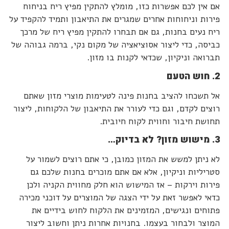
אם אין לכם אפשרות כזו, מומלץ להתקין מפיץ ריח בניחוח
פירות וניחוחות אחרים שמגרים את התיאבון ותמיד להקפיד על
ריח נעים בחנות, גם אם תבחרו להתקין מפיץ ריח של מרכך
כביסה, כדי ליצור אסוציאציה של מקום נקי, ברמה גבוהה של
תברואה וניקיון, שכדאי לקנות בו מזון.
2. חוש הטעם
אל תשכחו להציב בחנות פינה לטעימות מוצרי מזון שאתם
רוצים לקדם, וגם כדי לעורר את התיאבון של הלקוחות, ליצור
תחושת חיבור וחווית לקוח חיובית.
3. מישוש מזון? לא בדיוק…
לא ניתן למשש את המזון כמובן, כי אתם רוצים לשמור על
סטריליות וניקיון, אלא אם אתם מוכרים בחנות שלכם גם
פירות וירקות – אז המישוש הוא חלק מחווית הקניה ולכן
כדאי לאפשר זאת על ידי הצגה של המוצרים על דוכני מכירה
פתוחים ונגישים, המזמינים את הלקוח לחוש בידיים את
המוצר ולבחור בעצמו.
בחנויות אחרות ניתן וחשוב ליצור