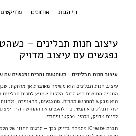
דף הבית
אודותינו
פרויקטים
עיצוב חנות תבלינים – כשהט
נפגשים עם עיצוב מדויק
עיצוב חנות תבלינים – כשהטעם והריח נפגשים עם עי
עיצוב חנות תבלינים הוא משימה מאתגרת אך מרתקת, שכן
החוויה החושית היא הכול. הלקוח שמגיע לחנות תבלינים א
הוא מבקש להתרגש מהריח, מהצבעים, מהאווירה, ולחוות 
שוק תבלינים אותנטי. כדי להעצים את התחושה הזו, עיצוב
להיות מדויק, מזמין, פרקטי וייחודי.
חברת iCreate מתמחה בדיוק בכך – תרגום החזון של 
חכמה שמשלבת חומרי גלם מגוונים, החל מנגרות מותאמת 