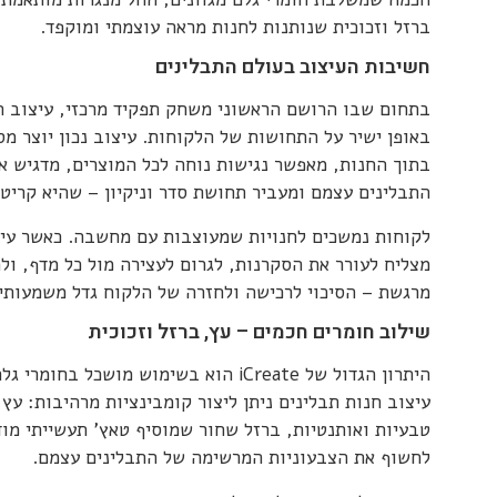
ברזל וזכוכית שנותנות לחנות מראה עוצמתי ומוקפד.
חשיבות העיצוב בעולם התבלינים
בתחום שבו הרושם הראשוני משחק תפקיד מרכזי, עיצוב ח
באופן ישיר על התחושות של הלקוחות. עיצוב נכון יוצר מס
בתוך החנות, מאפשר נגישות נוחה לכל המוצרים, מדגיש 
התבלינים עצמם ומעביר תחושת סדר וניקיון – שהיא קריטי
לקוחות נמשכים לחנויות שמעוצבות עם מחשבה. כאשר עיצ
מצליח לעורר את הסקרנות, לגרום לעצירה מול כל מדף, ולה
מרגשת – הסיכוי לרכישה ולחזרה של הלקוח גדל משמעותי
שילוב חומרים חכמים – עץ, ברזל וזכוכית
היתרון הגדול של iCreate הוא בשימוש מושכל ב
עיצוב חנות תבלינים ניתן ליצור קומבינציות מרהיבות: עץ
טבעיות ואותנטיות, ברזל שחור שמוסיף טאץ' תעשייתי מוד
לחשוף את הצבעוניות המרשימה של התבלינים עצמם.