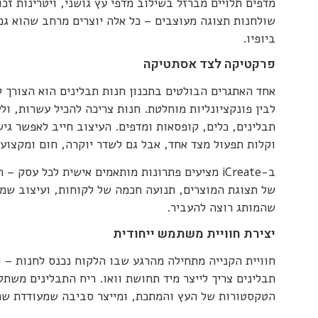
מדפים תלויים מברזל בשילוב מדפי עץ גושני, ויטרינות זכו
שולחנות תצוגה מעוצבים – כל אלה יוצרים מרחב שהוא גם
ביופיו.
פרקטיקה לצד אסתטיקה
אחד האתגרים הבולטים בתכנון חנות תבלינים הוא הצורך 
לבין פונקציונליות מוחלטת. חנות צריכה להכיל עשרות, ולע
תבלינים, כלים, קופסאות ומדפים. העיצוב חייב לאפשר גי
וקלות תפעול מצד אחד, אבל גם לשדר יוקרה, חום ומקצועי
ב-iCreate מציעים פתרונות מותאמים אישית לכל עסק –
של תצוגת המוצרים, תנועה חכמה של לקוחות, ועיצוב שמ
שהמותג רוצה להעביר.
יצירת חוויית משתמש ייחודית
חוויית הקנייה מתחילה מהרגע שבו הלקוח נכנס לחנות – ו
תבלינים צריך לייצר מיד תחושת וואו. ריח התבלינים משת
הטקסטורות של העץ והמתכת, ומייצר סביבה שמעודדת שה