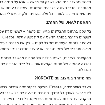
הדגש בעיצוב כזה הוא לא רק על מראה – אלא על חוויה כו
מחוספס, מדפי תצוגה בגבהים משתנים, עמדות טעימה או 
עם טיפוגרפיה בולטת – כל אלה מהווים חלק אינטגרלי מהח
התאמה לDNA של המותג
כל עסק בתחום התבלינים מגיע עם סיפור – לפעמים זה עס
לפע
העיצוב לזהות העסקית של כל לקוח – בין אם מדובר בעיצו
מראה אותנטי של שוק מזרחי, או עיצוב מודרני ונקי שמת
ההקשבה לצרכים, ראייה כוללת של החנות מהשלב הרעיוני 
והבנה עמוקה של תחום הקמעונאות – כל אלה הופכים את 
ומבדלת.
מה מיוחד בעיצוב עם ICREATE?
מעבר לאסתטיקה, iCreate מציעה ללקוחותיה ש
ליווי אישי לאורך כל הדרך. החברה מבצעת את כל שלבי העב
התקנה ועד שירות לאחר סיום הפרויקט. כל רכיב בעיצוב –
תשומת לב, תוך שימוש בטכניקות מתקדמות ובעלי מקצוע