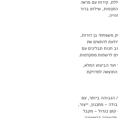
ללת. קירות עם מראה
התנסות, שילוט ברור
וויה.
ק משפחתי בן דורות,
מים מדובר במותג חדשני עם קונספט עולמי. iCreate יודעת להתאים את
ב חנות תבלינים עם
אים לרשתות מתקדמות.
ועד הביצוע המלא,
התוצאה למדויקת
ירות ברמה הגבוהה ביותר, עם
ודה – מתכנון, ייצור,
 קטן כגדול – מקבל
 מהשורה הראשונה.