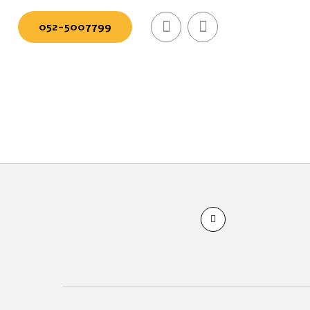
052-5007799⁩